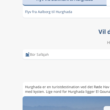
Flyv fra Aalborg til Hurghada
Vil
H
Būr Safājah
Hurghada er en turistdestination ved det Røde Hav i
med kysten. Lige nord for Hurghada ligger El Gouna,