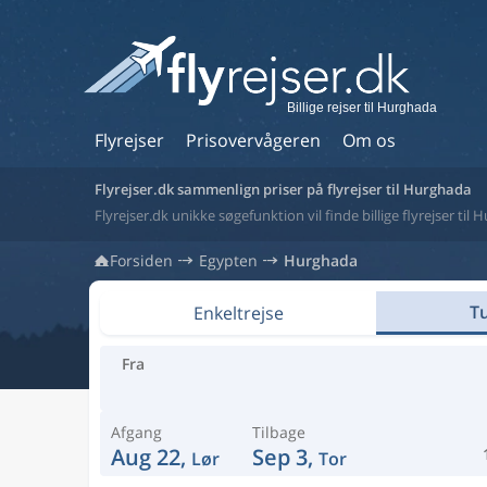
Billige rejser til Hurghada
Flyrejser
Prisovervågeren
Om os
Flyrejser.dk sammenlign priser på flyrejser til Hurghada
Flyrejser.dk unikke søgefunktion vil finde billige flyrejser til
Forsiden
Egypten
Hurghada
Tu
Enkeltrejse
Fra
Afgang
Tilbage
Aug 22,
Sep 3,
Lør
Tor