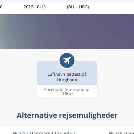
10
2026-10-18
(BLL - HRG)
Lufthavn tættest på
Hurghada
Hurghada International
(HRG)
Alternative rejsemuligheder
Flyv fra Danmark til Egypten
Flyv til Da