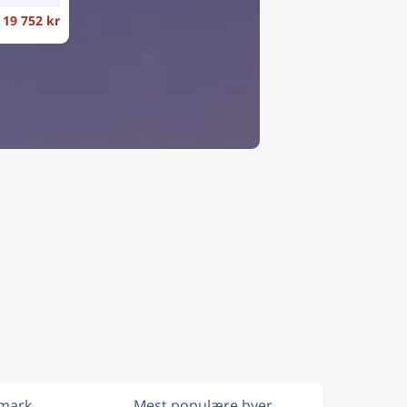
19 752 kr
nmark
Mest populære byer