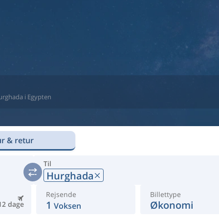
 Hurghada i Egypten
r & retur
Til
Hurghada
Rejsende
Billettype
1
Økonomi
12 dage
Voksen