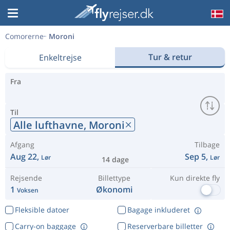
Comorerne
Moroni
Tur & retur
Enkeltrejse
Fra
Til
Alle lufthavne,
Moroni
Afgang
Tilbage
Aug 22,
Sep 5,
Lør
Lør
14 dage
Rejsende
Billettype
Kun direkte fly
1
Økonomi
Voksen
Fleksible datoer
Bagage inkluderet
Carry-on baggage
Reserverbare billetter