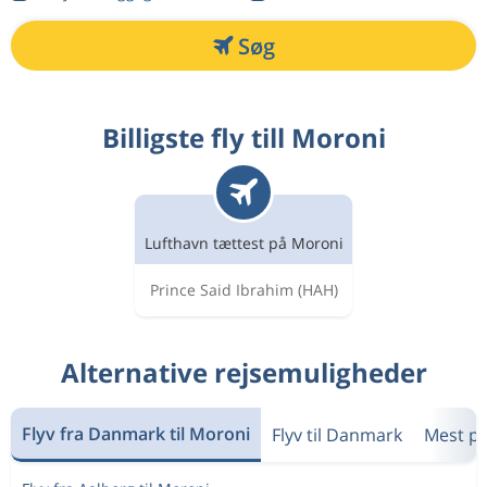
Søg
Billigste fly till Moroni
Lufthavn tættest på Moroni
Prince Said Ibrahim
(HAH)
Alternative rejsemuligheder
Flyv fra Danmark til Moroni
Flyv til Danmark
Mest p