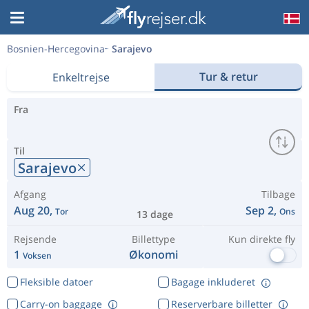
Bosnien-Hercegovina
Sarajevo
Tur & retur
Enkeltrejse
Fra
Til
Sarajevo
Afgang
Tilbage
Aug 20,
Sep 2,
Tor
Ons
13 dage
Rejsende
Billettype
Kun direkte fly
1
Økonomi
Voksen
Fleksible datoer
Bagage inkluderet
Carry-on baggage
Reserverbare billetter