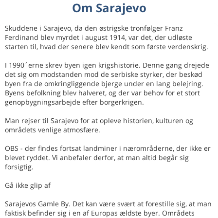
Om Sarajevo
Skuddene i Sarajevo, da den østrigske tronfølger Franz
Ferdinand blev myrdet i august 1914, var det, der udløste
starten til, hvad der senere blev kendt som første verdenskrig.
I 1990´erne skrev byen igen krigshistorie. Denne gang drejede
det sig om modstanden mod de serbiske styrker, der beskød
byen fra de omkringliggende bjerge under en lang belejring.
Byens befolkning blev halveret, og der var behov for et stort
genopbygningsarbejde efter borgerkrigen.
Man rejser til Sarajevo for at opleve historien, kulturen og
områdets venlige atmosfære.
OBS - der findes fortsat landminer i nærområderne, der ikke er
blevet ryddet. Vi anbefaler derfor, at man altid begår sig
forsigtig.
Gå ikke glip af
Sarajevos Gamle By. Det kan være svært at forestille sig, at man
faktisk befinder sig i en af Europas ældste byer. Områdets