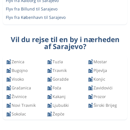
Flyv fra Aalborg til Sarajevo
Flyv fra Billund til Sarajevo
Flyv fra København til Sarajevo
Vil du rejse til en by i nærheden
af Sarajevo?
Zenica
Tuzla
Mostar
Bugojno
Travnik
Pljevlja
Visoko
Goražde
Konjic
Gračanica
Foča
Zavidovići
Živinice
Kakanj
Prozor
Novi Travnik
Ljubuški
Široki Brijeg
Sokolac
Žepče