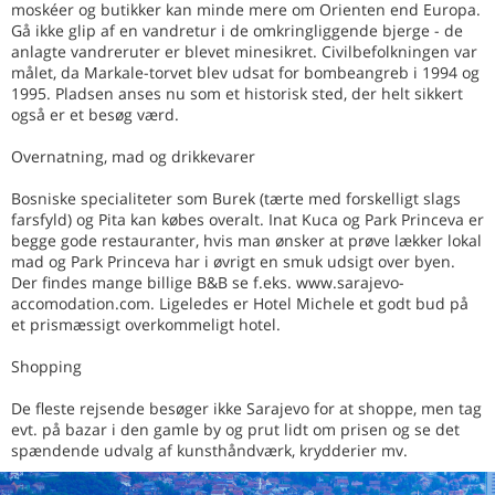
moskéer og butikker kan minde mere om Orienten end Europa.
Gå ikke glip af en vandretur i de omkringliggende bjerge - de
anlagte vandreruter er blevet minesikret. Civilbefolkningen var
målet, da Markale-torvet blev udsat for bombeangreb i 1994 og
1995. Pladsen anses nu som et historisk sted, der helt sikkert
også er et besøg værd.
Overnatning, mad og drikkevarer
Bosniske specialiteter som Burek (tærte med forskelligt slags
farsfyld) og Pita kan købes overalt. Inat Kuca og Park Princeva er
begge gode restauranter, hvis man ønsker at prøve lækker lokal
mad og Park Princeva har i øvrigt en smuk udsigt over byen.
Der findes mange billige B&B se f.eks. www.sarajevo-
accomodation.com. Ligeledes er Hotel Michele et godt bud på
et prismæssigt overkommeligt hotel.
Shopping
De fleste rejsende besøger ikke Sarajevo for at shoppe, men tag
evt. på bazar i den gamle by og prut lidt om prisen og se det
spændende udvalg af kunsthåndværk, krydderier mv.