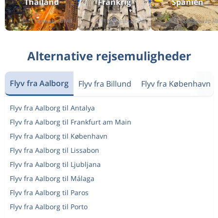
Thailand
Frankrig
Spanien
Tur & retur
Basel
til
Rønne
1 696 kr
Enkeltrejse
København
til
Faro
1 311 kr
Alternative rejsemuligheder
Enkeltrejse
Billund
til
Málaga
1 633 kr
Tur & retur
Billund
til
Flyv fra Aalborg
Flyv fra Billund
Flyv fra København
Barcelona
1 924 kr
Enkeltrejse
Bangkok
til
Flyv fra Aalborg til Antalya
Trang
260 kr
Flyv fra Aalborg til Frankfurt am Main
Tur & retur
Billund
til
Flyv fra Aalborg til København
Warszawa
1 458 kr
Flyv fra Aalborg til Lissabon
Enkeltrejse
Aalborg
til
Lissabon
1 304 kr
Flyv fra Aalborg til Ljubljana
Tur & retur
København
til
Flyv fra Aalborg til Málaga
Bergamo
891 kr
Flyv fra Aalborg til Paros
Enkeltrejse
Thessaloniki
til
Flyv fra Aalborg til Porto
Hamborg
1 059 kr