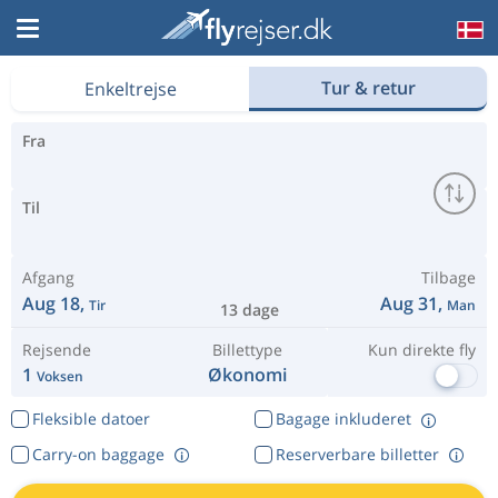
Find billige flybilletter
Tur & retur
Enkeltrejse
Fra
Til
Afgang
Tilbage
Aug 18,
Aug 31,
Tir
Man
13 dage
Rejsende
Billettype
Kun direkte fly
1
Økonomi
Voksen
Fleksible datoer
Bagage inkluderet
Carry-on baggage
Reserverbare billetter