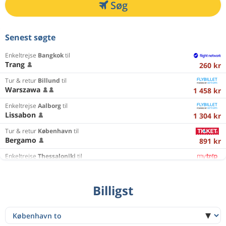
Søg
Senest søgte
Enkeltrejse
Bangkok
til
Trang
260 kr
Tur & retur
Billund
til
Warszawa
1 458 kr
Enkeltrejse
Aalborg
til
Lissabon
1 304 kr
Tur & retur
København
til
Bergamo
891 kr
Enkeltrejse
Thessaloniki
til
Hamborg
1 059 kr
Enkeltrejse
Lissabon
til
Billigst
Thessaloniki
1 251 kr
Tur & retur
København
til
Paris
1 244 kr