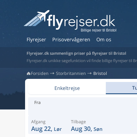
Billige rejser til Bristol
Flyrejser
Prisovervågeren
Om os
Flyrejser.dk sammenlign priser på flyrejser til Bristol
Flyrejser.dk unikke søgefunktion vil finde billige flyrejser til B
Forsiden
Storbritannien
Bristol
Tu
Enkeltrejse
Fra
Afgang
Tilbage
Aug 22,
Aug 30,
Lør
Søn