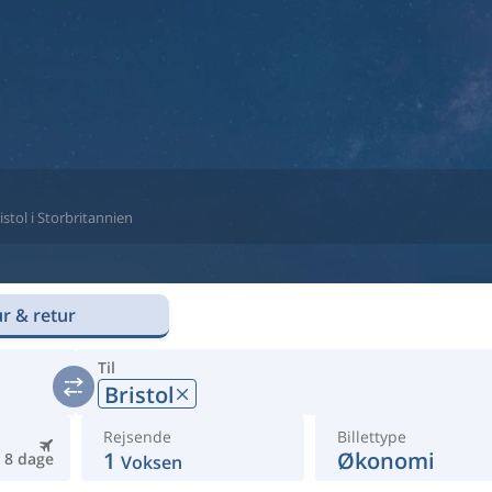
ristol i Storbritannien
r & retur
Til
Bristol
Rejsende
Billettype
1
Økonomi
8 dage
Voksen