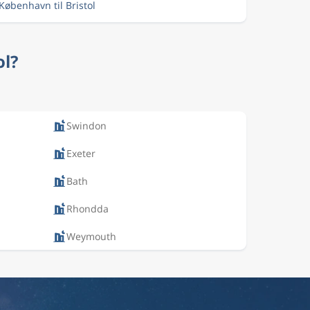
 København til Bristol
ol?
Swindon
Exeter
Bath
Rhondda
Weymouth