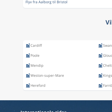
Flyv fra Aalborg til Bristol
Vi
Cardiff
Swan
Poole
Glouc
Mendip
Chel
Weston-super-Mare
King
Hereford
Farn