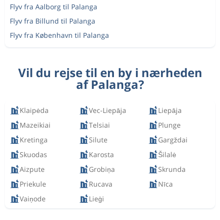
Flyv fra Aalborg til Palanga
Flyv fra Billund til Palanga
Flyv fra København til Palanga
Vil du rejse til en by i nærheden
af Palanga?
Klaipėda
Vec-Liepāja
Liepāja
Mazeikiai
Telsiai
Plunge
Kretinga
Silute
Gargždai
Skuodas
Karosta
Šilalė
Aizpute
Grobiņa
Skrunda
Priekule
Rucava
Nīca
Vaiņode
Lieģi