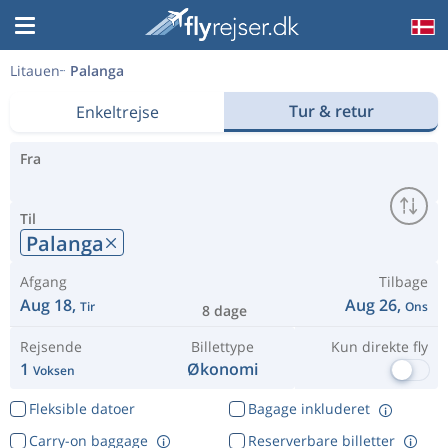
Litauen
Palanga
Tur & retur
Enkeltrejse
Fra
Til
Palanga
Afgang
Tilbage
Aug 18,
Aug 26,
Tir
Ons
8 dage
Rejsende
Billettype
Kun direkte fly
1
Økonomi
Voksen
Fleksible datoer
Bagage inkluderet
Carry-on baggage
Reserverbare billetter