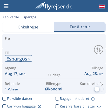
Kap Verde
Espargos
Tur & retur
Enkeltrejse
Fra
Til
Espargos
Afgang
Tilbage
Aug 17,
Aug 28,
Man
Fre
11 dage
Rejsende
Billettype
Kun direkte fly
1
Økonomi
Voksen
Fleksible datoer
Bagage inkluderet
Carry-on baggage
Reserverbare billetter