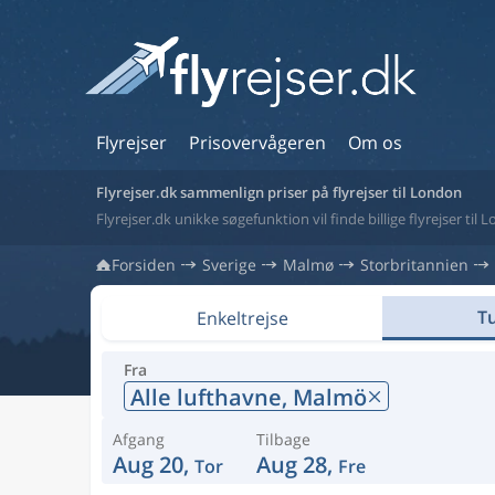
Flyrejser
Prisovervågeren
Om os
Flyrejser.dk sammenlign priser på flyrejser til London
Flyrejser.dk unikke søgefunktion vil finde billige flyrejser til
Forsiden
Sverige
Malmø
Storbritannien
Tu
Enkeltrejse
Fra
Alle lufthavne,
Malmö
Afgang
Tilbage
Aug 20,
Aug 28,
Tor
Fre