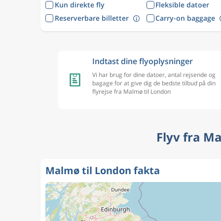
Kun direkte fly
Fleksible datoer
Reserverbare billetter
Carry-on baggage
Indtast dine flyoplysninger
Vi har brug for dine datoer, antal rejsende og
bagage for at give dig de bedste tilbud på din
flyrejse fra Malmø til London
Flyv fra M
Malmø til London fakta