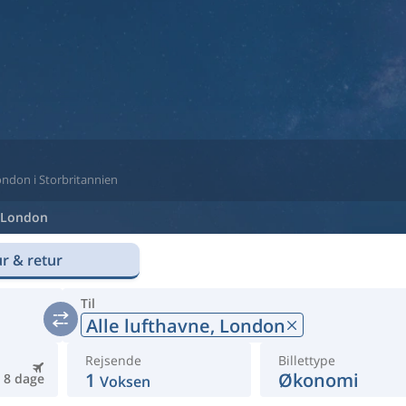
 London i Storbritannien
London
r & retur
Til
Alle lufthavne,
London
Rejsende
Billettype
1
Økonomi
8 dage
Voksen