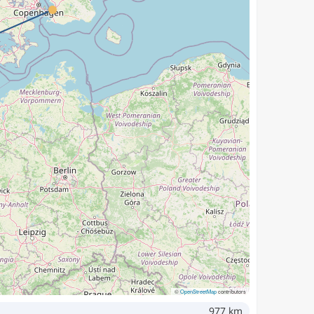
©
OpenStreetMap
contributors
977 km