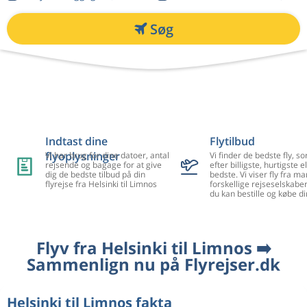
Søg
Indtast dine
Flytilbud
flyoplysninger
Vi har brug for dine datoer, antal
Vi finder de bedste fly, so
rejsende og bagage for at give
efter billigste, hurtigste el
dig de bedste tilbud på din
bedste. Vi viser fly fra m
flyrejse fra Helsinki til Limnos
forskellige rejseselskaber
du kan bestille og købe di
Flyv fra Helsinki til Limnos ➡️
Sammenlign nu på Flyrejser.dk
Helsinki til Limnos fakta