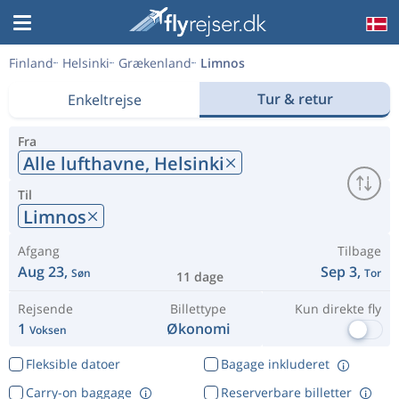
Finland
Helsinki
Grækenland
Limnos
Tur & retur
Enkeltrejse
Fra
Alle lufthavne,
Helsinki
Til
Limnos
Afgang
Tilbage
Aug 23,
Sep 3,
Søn
Tor
11 dage
Rejsende
Billettype
Kun direkte fly
1
Økonomi
Voksen
Fleksible datoer
Bagage inkluderet
Carry-on baggage
Reserverbare billetter