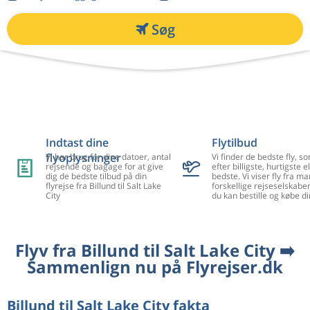
Søg
Indtast dine
Flytilbud
flyoplysninger
Vi har brug for dine datoer, antal
Vi finder de bedste fly, so
rejsende og bagage for at give
efter billigste, hurtigste el
dig de bedste tilbud på din
bedste. Vi viser fly fra m
flyrejse fra Billund til Salt Lake
forskellige rejseselskaber
City
du kan bestille og købe di
Flyv fra Billund til Salt Lake City ➡️
Sammenlign nu på Flyrejser.dk
Billund til Salt Lake City fakta