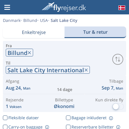
Danmark
Billund
USA
Salt Lake City
Tur & retur
Enkeltrejse
Fra
Billund
Til
Salt Lake City International
Afgang
Tilbage
Aug 24,
Sep 7,
Man
Man
14 dage
Rejsende
Billettype
Kun direkte fly
1
Økonomi
Voksen
Fleksible datoer
Bagage inkluderet
Carry-on baggage
Reserverbare billetter