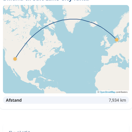
©
OpenStreetMap
contributors
Afstand
7,934 km