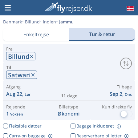
Danmark
Billund
Indien
Jammu
Tur & retur
Enkeltrejse
Fra
Billund
Til
Satwari
Afgang
Tilbage
Aug 22,
Sep 2,
Lør
Ons
11 dage
Rejsende
Billettype
Kun direkte fly
1
Økonomi
Voksen
Fleksible datoer
Bagage inkluderet
Carry-on baggage
Reserverbare billetter