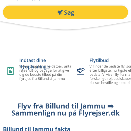
Søg
Indtast dine
Flytilbud
flyoplysninger
Vi har brug for dine datoer, antal
Vi finder de bedste fly, so
rejsende og bagage for at give
efter billigste, hurtigste el
dig de bedste tilbud på din
bedste. Vi viser fly fra m
flyrejse fra Billund til Jammu
forskellige rejseselskaber
du kan bestille og købe di
Flyv fra Billund til Jammu ➡️
Sammenlign nu på Flyrejser.dk
Billund til Jammu fakta