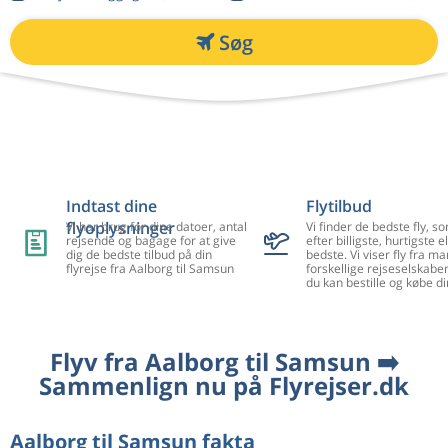
Søg
Indtast dine
Flytilbud
flyoplysninger
Vi har brug for dine datoer, antal
Vi finder de bedste fly, so
rejsende og bagage for at give
efter billigste, hurtigste el
dig de bedste tilbud på din
bedste. Vi viser fly fra m
flyrejse fra Aalborg til Samsun
forskellige rejseselskaber
du kan bestille og købe di
Flyv fra Aalborg til Samsun ➡️
Sammenlign nu på Flyrejser.dk
Aalborg til Samsun fakta