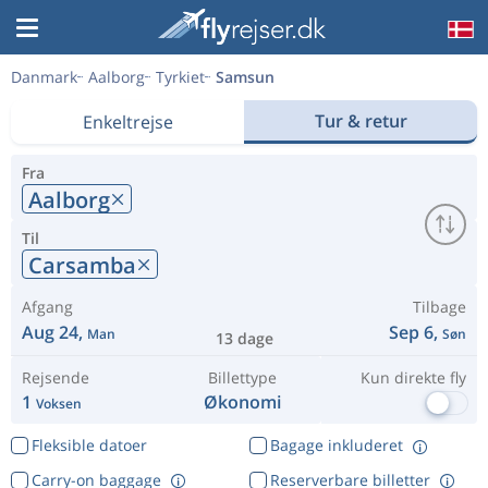
Danmark
Aalborg
Tyrkiet
Samsun
Tur & retur
Enkeltrejse
Fra
Aalborg
Til
Carsamba
Afgang
Tilbage
Aug 24,
Sep 6,
Man
Søn
13 dage
Rejsende
Billettype
Kun direkte fly
1
Økonomi
Voksen
Fleksible datoer
Bagage inkluderet
Carry-on baggage
Reserverbare billetter