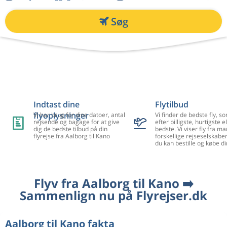
Søg
Indtast dine
Flytilbud
flyoplysninger
Vi har brug for dine datoer, antal
Vi finder de bedste fly, so
rejsende og bagage for at give
efter billigste, hurtigste el
dig de bedste tilbud på din
bedste. Vi viser fly fra m
flyrejse fra Aalborg til Kano
forskellige rejseselskaber
du kan bestille og købe di
Flyv fra Aalborg til Kano ➡️
Sammenlign nu på Flyrejser.dk
Aalborg til Kano fakta