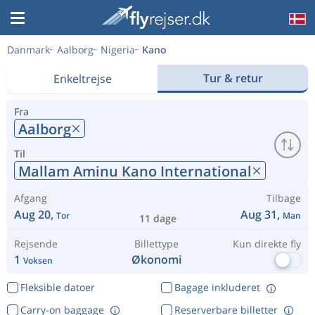
Danmark
Aalborg
Nigeria
Kano
Tur & retur
Enkeltrejse
Fra
Aalborg
Til
Mallam Aminu Kano International
Afgang
Tilbage
Aug 20,
Aug 31,
Tor
Man
11 dage
Rejsende
Billettype
Kun direkte fly
1
Økonomi
Voksen
Fleksible datoer
Bagage inkluderet
Carry-on baggage
Reserverbare billetter