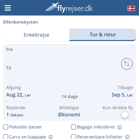
Elfenbenskysten
Tur & retur
Enkeltrejse
Fra
Til
Afgang
Tilbage
Aug 22,
Sep 5,
Lør
Lør
14 dage
Rejsende
Billettype
Kun direkte fly
1
Økonomi
Voksen
Fleksible datoer
Bagage inkluderet
Carry-on baggage
Reserverbare billetter