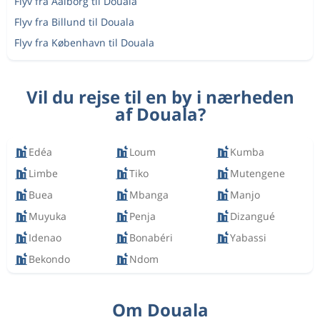
Flyv fra Aalborg til Douala
Flyv fra Billund til Douala
Flyv fra København til Douala
Vil du rejse til en by i nærheden
af Douala?
Edéa
Loum
Kumba
Limbe
Tiko
Mutengene
Buea
Mbanga
Manjo
Muyuka
Penja
Dizangué
Idenao
Bonabéri
Yabassi
Bekondo
Ndom
Om Douala