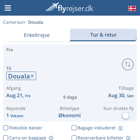
Cameroun
Douala
Tur & retur
Enkeltrejse
Fra
Til
Douala
Afgang
Tilbage
Aug 21,
Aug 30,
Fre
Søn
9 dage
Rejsende
Billettype
Kun direkte fly
1
Økonomi
Voksen
Fleksible datoer
Bagage inkluderet
Carry-on baggage
Reserverbare billetter