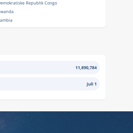
l Demokratiske Republik Congo
 Rwanda
 Zambia
11,890,784
Juli 1