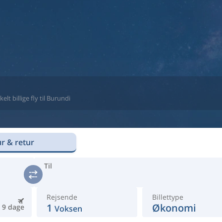
t billige fly til Burundi
r & retur
Til
Rejsende
Billettype
1
Økonomi
9 dage
Voksen