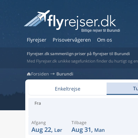
Billige rejser til Burundi
Flyrejser
Prisovervågeren
Om os
Flyrejser.dk sammenlign priser på flyrejser til Burundi
Med Flyrejser.dk unikke søgefunktion finder du hurtigt og enkel
Forsiden
Burundi
Tu
Enkeltrejse
Fra
Afgang
Tilbage
Aug 22,
Aug 31,
Lør
Man