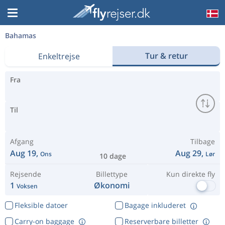
Bahamas
Tur & retur
Enkeltrejse
Fra
Til
Afgang
Tilbage
Aug 19,
Aug 29,
Ons
Lør
10 dage
Rejsende
Billettype
Kun direkte fly
1
Økonomi
Voksen
Fleksible datoer
Bagage inkluderet
Carry-on baggage
Reserverbare billetter