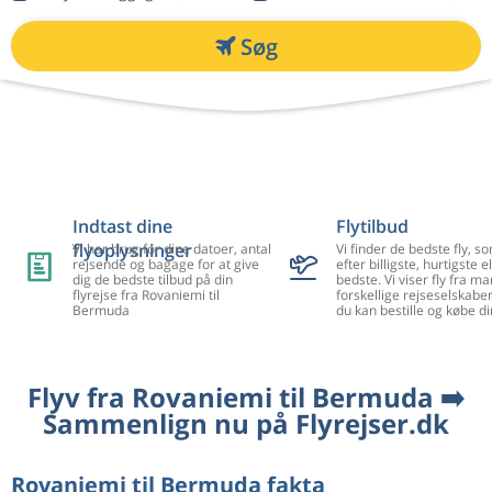
Søg
Indtast dine
Flytilbud
flyoplysninger
Vi har brug for dine datoer, antal
Vi finder de bedste fly, so
rejsende og bagage for at give
efter billigste, hurtigste el
dig de bedste tilbud på din
bedste. Vi viser fly fra m
flyrejse fra Rovaniemi til
forskellige rejseselskaber
Bermuda
du kan bestille og købe di
Flyv fra Rovaniemi til Bermuda ➡️
Sammenlign nu på Flyrejser.dk
Rovaniemi til Bermuda fakta