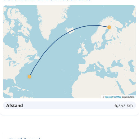
©
OpenStreetMap
contributors
Afstand
6,757 km