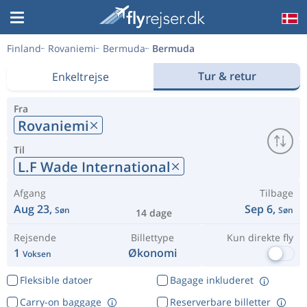
Finland
Rovaniemi
Bermuda
Bermuda
Tur & retur
Enkeltrejse
Fra
Rovaniemi
Til
L.F Wade International
Afgang
Tilbage
Aug 23,
Sep 6,
Søn
Søn
14 dage
Rejsende
Billettype
Kun direkte fly
1
Økonomi
Voksen
Fleksible datoer
Bagage inkluderet
Carry-on baggage
Reserverbare billetter